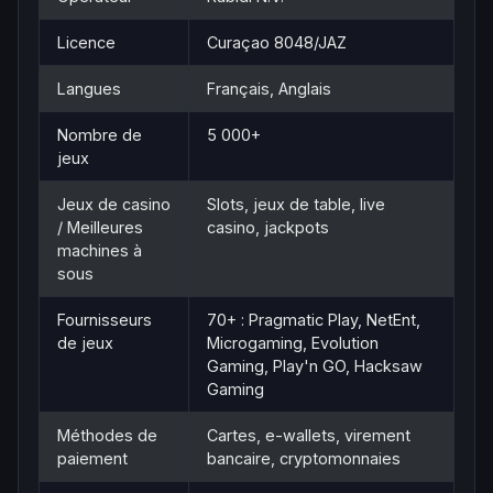
Licence
Curaçao 8048/JAZ
Langues
Français, Anglais
Nombre de
5 000+
jeux
Jeux de casino
Slots, jeux de table, live
/ Meilleures
casino, jackpots
machines à
sous
Fournisseurs
70+ : Pragmatic Play, NetEnt,
de jeux
Microgaming, Evolution
Gaming, Play'n GO, Hacksaw
Gaming
Méthodes de
Cartes, e-wallets, virement
paiement
bancaire, cryptomonnaies