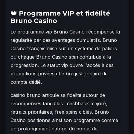
👑 Programme VIP et fidélité
Bruno Casino
Le programme vip Bruno Casino récompense la
régularité par des avantages cumulatifs. Bruno
Casino français mise sur un système de paliers
où chaque Bruno Casino spin contribue à la
progression. Le statut vip ouvre l'accès à des
promotions privées et à un gestionnaire de
compte dédié.
casino bruno articule sa fidélité autour de
récompenses tangibles : cashback majoré,
retraits prioritaires, free spins ciblés. Bruno
Casino positionne ainsi son programme comme
un prolongement naturel du bonus de