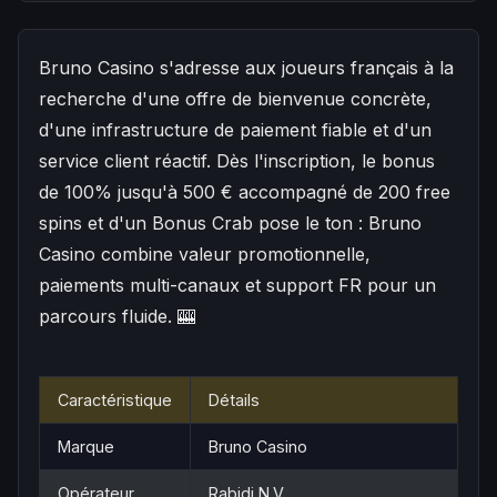
Bruno Casino s'adresse aux joueurs français à la
recherche d'une offre de bienvenue concrète,
d'une infrastructure de paiement fiable et d'un
service client réactif. Dès l'inscription, le bonus
de 100% jusqu'à 500 € accompagné de 200 free
spins et d'un Bonus Crab pose le ton : Bruno
Casino combine valeur promotionnelle,
paiements multi-canaux et support FR pour un
parcours fluide. 🎰
Caractéristique
Détails
Marque
Bruno Casino
Opérateur
Rabidi N.V.