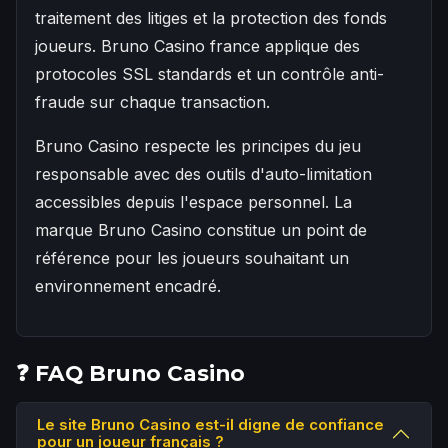
traitement des litiges et la protection des fonds
joueurs. Bruno Casino france applique des
protocoles SSL standards et un contrôle anti-
fraude sur chaque transaction.
Bruno Casino respecte les principes du jeu
responsable avec des outils d'auto-limitation
accessibles depuis l'espace personnel. La
marque Bruno Casino constitue un point de
référence pour les joueurs souhaitant un
environnement encadré.
❓ FAQ Bruno Casino
Le site Bruno Casino est-il digne de confiance
pour un joueur français ?