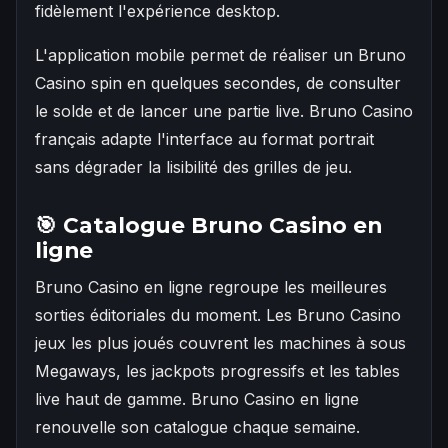
fidèlement l'expérience desktop.
L'application mobile permet de réaliser un Bruno
Casino spin en quelques secondes, de consulter
le solde et de lancer une partie live. Bruno Casino
français adapte l'interface au format portrait
sans dégrader la lisibilité des grilles de jeu.
🎯 Catalogue Bruno Casino en
ligne
Bruno Casino en ligne regroupe les meilleures
sorties éditoriales du moment. Les Bruno Casino
jeux les plus joués couvrent les machines à sous
Megaways, les jackpots progressifs et les tables
live haut de gamme. Bruno Casino en ligne
renouvelle son catalogue chaque semaine.