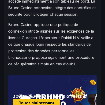
accède immédiatement à son tableau de bord. La
Bruno Casino connexion intègre des contrôles de
sécurité pour protéger chaque session.
Bruno Casino applique une politique de
connexion stricte alignée sur les exigences de la
licence Curaçao. L'opérateur Rabidi N.V. veille à
ce que chaque login respecte les standards de
protection des données personnelles.
brunocasino propose également une procédure
de récupération simple en cas d'oubli.
3000€ & 300 Free Spins offerts 🎁
Jouer Maintenant