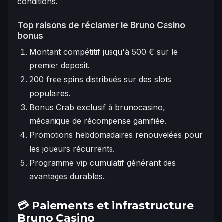
conditions.
Top raisons de réclamer le Bruno Casino
bonus
Montant compétitif jusqu'à 500 € sur le
premier deposit.
200 free spins distribués sur des slots
populaires.
Bonus Crab exclusif à brunocasino,
mécanique de récompense gamifiée.
Promotions hebdomadaires renouvelées pour
les joueurs récurrents.
Programme vip cumulatif générant des
avantages durables.
💳 Paiements et infrastructure
Bruno Casino