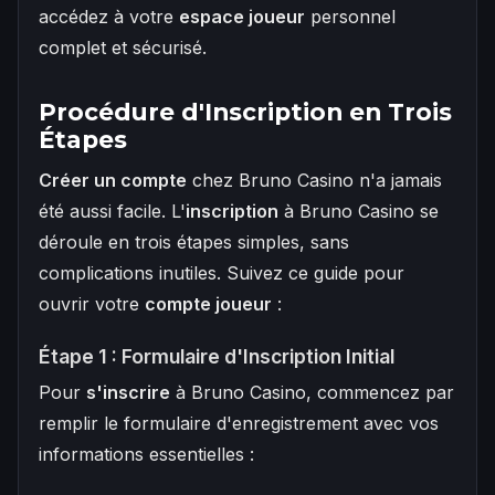
accédez à votre
espace joueur
personnel
complet et sécurisé.
Procédure d'Inscription en Trois
Étapes
Créer un compte
chez Bruno Casino n'a jamais
été aussi facile. L'
inscription
à Bruno Casino se
déroule en trois étapes simples, sans
complications inutiles. Suivez ce guide pour
ouvrir votre
compte joueur
:
Étape 1 : Formulaire d'Inscription Initial
Pour
s'inscrire
à Bruno Casino, commencez par
remplir le formulaire d'enregistrement avec vos
informations essentielles :