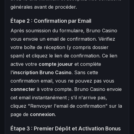
générales avant de procéder.
Étape 2 : Confirmation par Email
Après soumission du formulaire, Bruno Casino
vous envoie un email de confirmation. Vérifiez
votre boîte de réception (y compris dossier
spam) et cliquez le lien de confirmation. Ce lien
active votre
compte joueur
et complète
l'
inscription Bruno Casino
. Sans cette
confirmation email, vous ne pouvez pas vous
connecter
à votre compte. Bruno Casino envoie
cet email instantanément ; s'il n'arrive pas,
cliquez "Renvoyer l'email de confirmation" sur la
page de
connexion
.
Étape 3 : Premier Dépôt et Activation Bonus