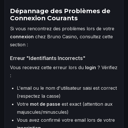
Dépannage des Problèmes de
Connexion Courants
Si vous rencontrez des problèmes lors de votre
connexion
chez Bruno Casino, consultez cette
section :
Erreur "Identifiants Incorrects"
Vous recevez cette erreur lors du
login
? Vérifiez
:
L'email ou le nom d'utilisateur saisi est correct
(respectez la casse)
Votre
mot de passe
est exact (attention aux
majuscules/minuscules)
Vous avez confirmé votre email lors de votre
inscription