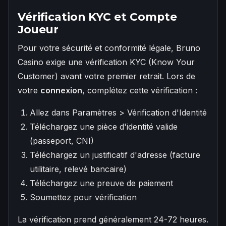
Vérification KYC et Compte
Joueur
Pour votre sécurité et conformité légale, Bruno
Casino exige une vérification KYC (Know Your
Customer) avant votre premier retrait. Lors de
votre
connexion
, complétez cette vérification :
Allez dans Paramètres > Vérification d'Identité
Téléchargez une pièce d'identité valide
(passeport, CNI)
Téléchargez un justificatif d'adresse (facture
utilitaire, relevé bancaire)
Téléchargez une preuve de paiement
Soumettez pour vérification
La vérification prend généralement 24-72 heures.