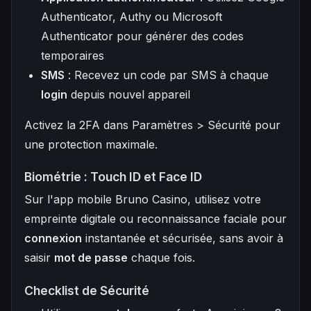
Authenticator, Authy ou Microsoft
Authenticator pour générer des codes
temporaires
SMS
: Recevez un code par SMS à chaque
login
depuis nouvel appareil
Activez la 2FA dans Paramètres > Sécurité pour
une protection maximale.
Biométrie : Touch ID et Face ID
Sur l'app mobile Bruno Casino, utilisez votre
empreinte digitale ou reconnaissance faciale pour
connexion
instantanée et sécurisée, sans avoir à
saisir
mot de passe
chaque fois.
Checklist de Sécurité