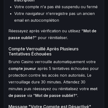
Votre compte n'a pas été suspendu ou fermé
Votre navigateur n'enregistre pas un ancien
email en autocomplétion
Réessayez après vérification ou utilisez "
Mot de
passe oublié?
" pour réinitialiser.
Compte Verrouillé Après Plusieurs
Tentatives Échouées
Bruno Casino verrouille automatiquement votre
compte joueur
après 5 tentatives échouées pour
protection contre les accès non autorisés. Le
verrouillage dure 30 minutes. Attendez 30
minutes puis réessayez ou réinitialisez votre
mot
de passe
via "
Mot de passe oublié?
".
Message "Votre Compte est Désactivé"