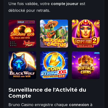
Une fois validée, votre
compte joueur
est
déblocké pour retraits.
Surveillance de l'Activité du
Compte
Bruno Casino enregistre chaque
connexion
à