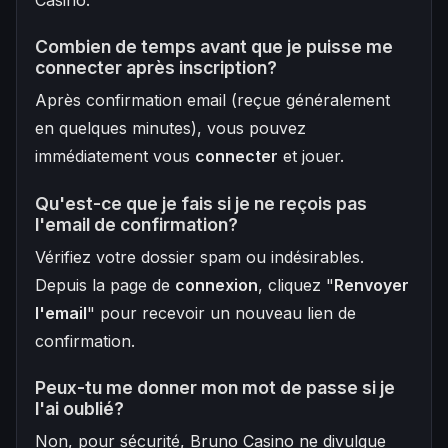
Casino.
Combien de temps avant que je puisse me
connecter après inscription?
Après confirmation email (reçue généralement
en quelques minutes), vous pouvez
immédiatement vous
connecter
et jouer.
Qu'est-ce que je fais si je ne reçois pas
l'email de confirmation?
Vérifiez votre dossier spam ou indésirables.
Depuis la page de
connexion
, cliquez "
Renvoyer
l'email
" pour recevoir un nouveau lien de
confirmation.
Peux-tu me donner mon mot de passe si je
l'ai oublié?
Non, pour sécurité, Bruno Casino ne divulgue