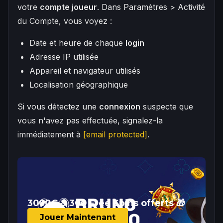
votre
compte joueur
. Dans Paramètres > Activité
du Compte, vous voyez :
Date et heure de chaque
login
Adresse IP utilisée
Appareil et navigateur utilisés
Localisation géographique
Si vous détectez une
connexion
suspecte que
vous n'avez pas effectuée, signalez-la
immédiatement à
[email protected]
.
3000€ & 300 Free Spins offerts 🎁
Jouer Maintenant