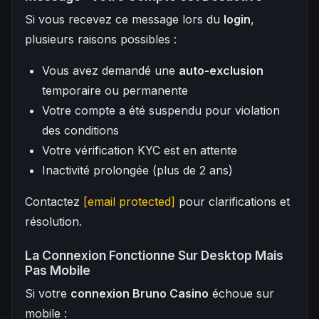
Si vous recevez ce message lors du
login
,
plusieurs raisons possibles :
Vous avez demandé une
auto-exclusion
temporaire ou permanente
Votre compte a été suspendu pour violation
des conditions
Votre vérification KYC est en attente
Inactivité prolongée (plus de 2 ans)
Contactez
[email protected]
pour clarifications et
résolution.
La Connexion Fonctionne Sur Desktop Mais
Pas Mobile
Si votre
connexion Bruno Casino
échoue sur
mobile :