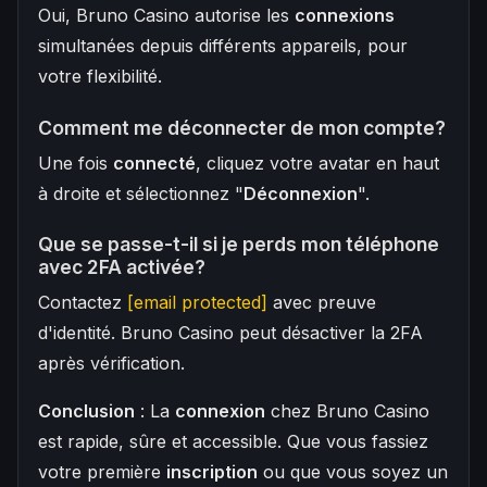
Oui, Bruno Casino autorise les
connexions
simultanées depuis différents appareils, pour
votre flexibilité.
Comment me déconnecter de mon compte?
Une fois
connecté
, cliquez votre avatar en haut
à droite et sélectionnez "
Déconnexion
".
Que se passe-t-il si je perds mon téléphone
avec 2FA activée?
Contactez
[email protected]
avec preuve
d'identité. Bruno Casino peut désactiver la 2FA
après vérification.
Conclusion
: La
connexion
chez Bruno Casino
est rapide, sûre et accessible. Que vous fassiez
votre première
inscription
ou que vous soyez un