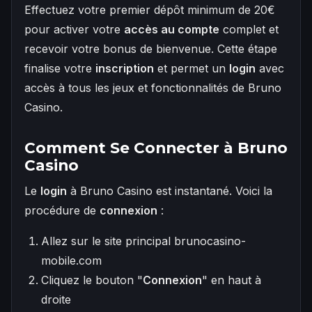
Effectuez votre premier dépôt minimum de 20€
pour activer votre
accès au compte
complet et
recevoir votre bonus de bienvenue. Cette étape
finalise votre
inscription
et permet un
login
avec
accès à tous les jeux et fonctionnalités de Bruno
Casino.
Comment Se Connecter à Bruno
Casino
Le
login
à Bruno Casino est instantané. Voici la
procédure de
connexion
:
Allez sur le site principal brunocasino-
mobile.com
Cliquez le bouton "
Connexion
" en haut à
droite