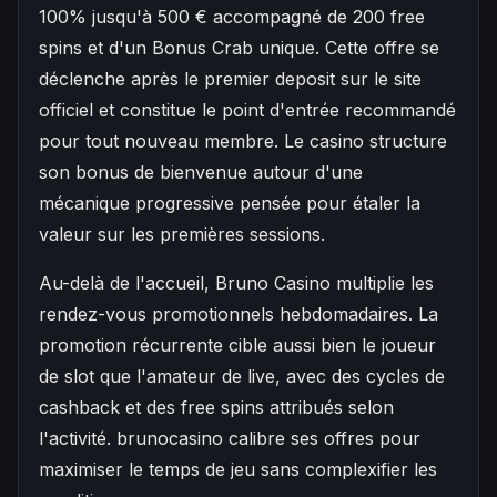
100% jusqu'à 500 € accompagné de 200 free
spins et d'un Bonus Crab unique. Cette offre se
déclenche après le premier deposit sur le site
officiel et constitue le point d'entrée recommandé
pour tout nouveau membre. Le casino structure
son bonus de bienvenue autour d'une
mécanique progressive pensée pour étaler la
valeur sur les premières sessions.
Au-delà de l'accueil, Bruno Casino multiplie les
rendez-vous promotionnels hebdomadaires. La
promotion récurrente cible aussi bien le joueur
de slot que l'amateur de live, avec des cycles de
cashback et des free spins attribués selon
l'activité. brunocasino calibre ses offres pour
maximiser le temps de jeu sans complexifier les