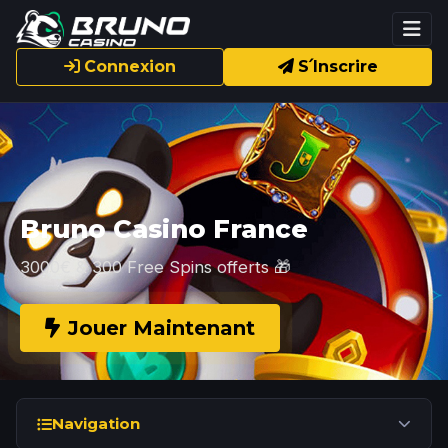
Connexion
S՛Inscrire
Bruno Casino​ France
3000€ & 300 Free Spins offerts 🎁
Jouer Maintenant
Navigation