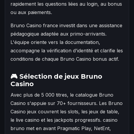
rapidement les questions liées au login, au bonus
ou aux paiements.
Bruno Casino france investit dans une assistance
pédagogique adaptée aux primo-arrivants.
L'équipe oriente vers la documentation,
accompagne la vérification d'identité et clarifie les
conditions de chaque Bruno Casino bonus actif.
🎮 Sélection de jeux Bruno
Casino
Avec plus de 5 000 titres, le catalogue Bruno
Casino s'appuie sur 70+ fournisseurs. Les Bruno
Casino jeux couvrent les slots, les jeux de table,
le live casino et les jackpots progressifs. casino
bruno met en avant Pragmatic Play, NetEnt,