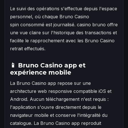
Le suivi des opérations s'effectue depuis l'espace
personnel, où chaque Bruno Casino
spin consommé est journalisé. casino bruno offre
une vue claire sur l'historique des transactions et
facilite le rapprochement avec les Bruno Casino
retrait effectués.
📱 Bruno Casino app et
expérience mobile
La Bruno Casino app repose sur une
architecture web responsive compatible iOS et
Android. Aucun téléchargement n'est requis :
l'application s'ouvre directement depuis le
navigateur mobile et conserve l'intégralité du
catalogue. La Bruno Casino app reproduit