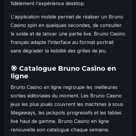
fidèlement l'expérience desktop.
L'application mobile permet de réaliser un Bruno
Casino spin en quelques secondes, de consulter
le solde et de lancer une partie live. Bruno Casino
français adapte l'interface au format portrait
sans dégrader la lisibilité des grilles de jeu.
🎯 Catalogue Bruno Casino en
ligne
Bruno Casino en ligne regroupe les meilleures
sorties éditoriales du moment. Les Bruno Casino
jeux les plus joués couvrent les machines à sous
Megaways, les jackpots progressifs et les tables
live haut de gamme. Bruno Casino en ligne
renouvelle son catalogue chaque semaine.